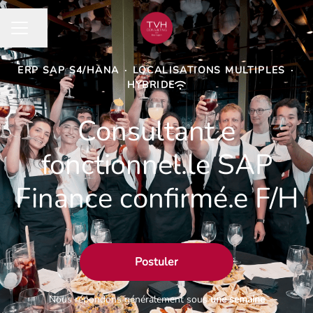
Partager la page
MENU CARRIÈRE
ERP SAP S4/HANA
·
LOCALISATIONS MULTIPLES
·
HYBRIDE
Consultant.e
fonctionnel.le SAP
Finance confirmé.e F/H
Postuler
Nous répondons généralement sous
une semaine