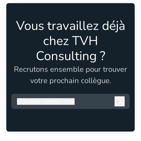
Vous travaillez déjà
chez TVH
Consulting ?
Recrutons ensemble pour trouver
votre prochain collègue.
@
groupe-calliope.com
groupe-calliope.com
Connexi