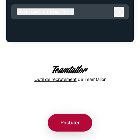
@
groupe-calliope.com
groupe-calliope.com
Connexi
Outil de recrutement
de Teamtailor
Postuler