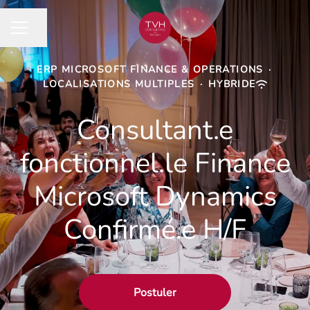
Partager la page
MENU CARRIÈRE
ERP MICROSOFT FINANCE & OPERATIONS
·
LOCALISATIONS MULTIPLES
·
HYBRIDE
Consultant.e
fonctionnel.le Finance
Microsoft Dynamics
Confirmé.e H/F
Postuler